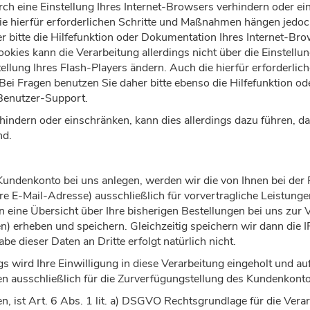
urch eine Einstellung Ihres Internet-Browsers verhindern oder ei
Die hierfür erforderlichen Schritte und Maßnahmen hängen jedoc
r bitte die Hilfefunktion oder Dokumentation Ihres Internet-B
Cookies kann die Verarbeitung allerdings nicht über die Einste
tellung Ihres Flash-Players ändern. Auch die hierfür erforderl
Bei Fragen benutzen Sie daher bitte ebenso die Hilfefunktion o
 Benutzer-Support.
erhindern oder einschränken, kann dies allerdings dazu führen, 
nd.
in Kundenkonto bei uns anlegen, werden wir die von Ihnen bei de
re E-Mail-Adresse) ausschließlich für vorvertragliche Leistunge
eine Übersicht über Ihre bisherigen Bestellungen bei uns zur V
en) erheben und speichern. Gleichzeitig speichern wir dann die
be dieser Daten an Dritte erfolgt natürlich nicht.
ird Ihre Einwilligung in diese Verarbeitung eingeholt und au
n ausschließlich für die Zurverfügungstellung des Kundenkont
en, ist Art. 6 Abs. 1 lit. a) DSGVO Rechtsgrundlage für die Vera