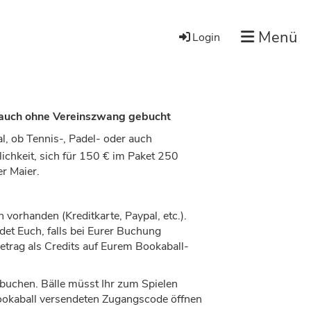
Menü
Login
 auch ohne Vereinszwang gebucht
al, ob Tennis-, Padel- oder auch
chkeit, sich für 150 € im Paket 250
er Maier.
vorhanden (Kreditkarte, Paypal, etc.).
et Euch, falls bei Eurer Buchung
etrag als Credits auf Eurem Bookaball-
ubuchen. Bälle müsst Ihr zum Spielen
Bookaball versendeten Zugangscode öffnen