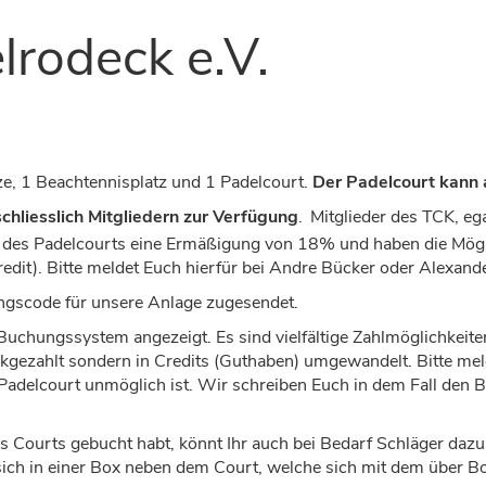
lrodeck e.V.
ze, 1 Beachtennisplatz und 1 Padelcourt.
Der Padelcourt kann
chliesslich Mitgliedern
zur Verfügung
.
Mitglieder des TCK, eg
g des Padelcourts eine Ermäßigung von 18% und haben die Mögli
redit). Bitte meldet Euch hierfür bei Andre Bücker oder Alexand
ngscode für unsere Anlage zugesendet.
uchungssystem angezeigt. Es sind vielfältige Zahlmöglichkeiten 
gezahlt sondern in Credits (Guthaben) umgewandelt. Bitte meld
adelcourt unmöglich ist. Wir schreiben Euch in dem Fall den B
s Courts gebucht habt, könnt Ihr auch bei Bedarf Schläger daz
 sich in einer Box neben dem Court, welche sich mit dem über 