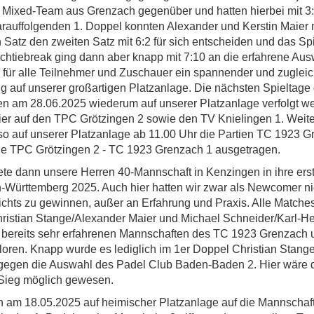
 Mixed-Team aus Grenzach gegenüber und hatten hierbei mit 3:
rauffolgenden 1. Doppel konnten Alexander und Kerstin Maier n
 Satz den zweiten Satz mit 6:2 für sich entscheiden und das Spi
tchtiebreak ging dann aber knapp mit 7:10 an die erfahrene Au
 für alle Teilnehmer und Zuschauer ein spannender und zugleic
ng auf unserer großartigen Platzanlage. Die nächsten Spieltage 
n am 28.06.2025 wiederum auf unserer Platzanlage verfolgt w
 hier auf den TPC Grötzingen 2 sowie den TV Knielingen 1. Weit
o auf unserer Platzanlage ab 11.00 Uhr die Partien TC 1923 G
ie TPC Grötzingen 2 - TC 1923 Grenzach 1 ausgetragen.
te dann unsere Herren 40-Mannschaft in Kenzingen in ihre ers
Württemberg 2025. Auch hier hatten wir zwar als Newcomer nic
chts zu gewinnen, außer an Erfahrung und Praxis. Alle Matches
ristian Stange/Alexander Maier und Michael Schneider/Karl-He
t bereits sehr erfahrenen Mannschaften des TC 1923 Grenzach
oren. Knapp wurde es lediglich im 1er Doppel Christian Stang
 gegen die Auswahl des Padel Club Baden-Baden 2. Hier wäre
r Sieg möglich gewesen.
am 18.05.2025 auf heimischer Platzanlage auf die Mannschaf