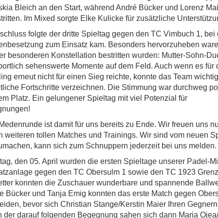
skia Bleich an den Start, während André Bücker und Lorenz Ma
ritten. Im Mixed sorgte Elke Kulicke für zusätzliche Unterstützu
schluss folgte der dritte Spieltag gegen den TC Vimbuch 1, bei
enbesetzung zum Einsatz kam. Besonders hervorzuheben ware
iner besonderen Konstellation bestritten wurden: Mutter-Sohn-Du
portlich sehenswerte Momente auf dem Feld.
Auch wenn es für
ng erneut nicht für einen Sieg reichte, konnte das Team wicht
iche Fortschritte verzeichnen. Die Stimmung war durchweg pos
m Platz. Ein gelungener Spieltag mit viel Potenzial für
nungen!
edenrunde ist damit für uns bereits zu Ende. Wir freuen uns n
 weiteren tollen Matches und Trainings. Wir sind vom neuen Spo
zumachen, kann sich zum Schnuppern jederzeit bei uns melden.
g, den 05. April wurden die ersten Spieltage unserer Padel-M
latzanlage gegen den TC Obersulm 1 sowie den TC 1923 Grenzac
etter konnten die Zuschauer wunderbare und spannende Ballw
e Bücker und Tanja Emig konnten das erste Match gegen Obers
heiden, bevor sich Christian Stange/Kerstin Maier Ihren Gegner
n der darauf folgenden Begegnung sahen sich dann Maria Ojea/E