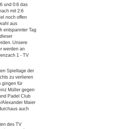
6 und 0:6 das
ach mit 2:6
el noch offen
swahl aus
h entspannter Tag
dieser
erden. Unsere
er werden an
renzach 1 - TV
ten Spieltage der
hts zu verlieren
 gingen für
inz Müller gegen
 und Padel
Club
e/Alexander Maier
 durchaus auch
ten des TV