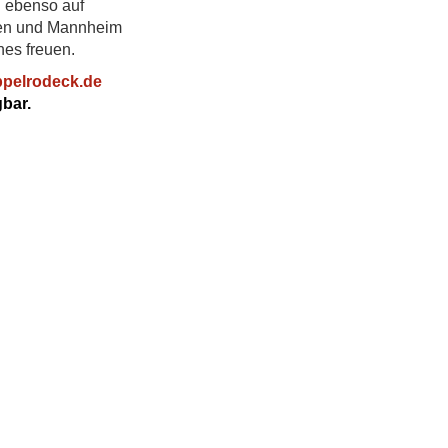
g ebenso auf
gen und Mannheim
hes freuen.
ppelrodeck.de
gbar.