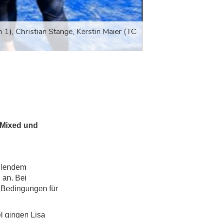
1), Christian Stange, Kerstin Maier (TC
PADEL LI
 Mixed und
ahlendem
 an. Bei
 Bedingungen für
l gingen Lisa