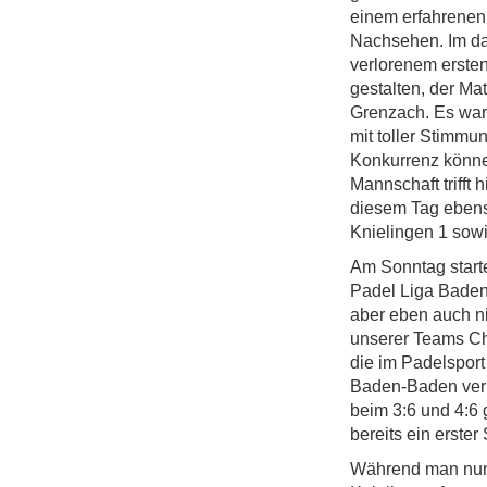
einem erfahrenen
Nachsehen. Im da
verlorenem ersten
gestalten, der Ma
Grenzach.
Es war
mit toller Stimmu
Konkurrenz könne
Mannschaft trifft
diesem Tag ebens
Knielingen 1 sow
Am Sonntag starte
Padel Liga Baden-
aber eben auch ni
unserer Teams Ch
die im Padelspor
Baden-Baden verl
beim 3:6 und 4:6
bereits ein erste
Während man nun 