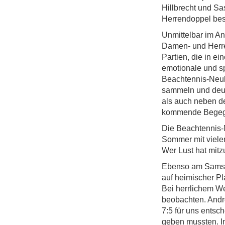
Hillbrecht und Sa
Herrendoppel best
Unmittelbar im An
Damen- und Herr
Partien, die in e
emotionale und s
Beachtennis-Neuli
sammeln und deutl
als auch neben de
kommende Begeg
Die Beachtennis-M
Sommer mit vielen
Wer Lust hat mit
Ebenso am Samsta
auf heimischer P
Bei herrlichem W
beobachten. Andr
7:5 für uns entsc
geben mussten. I