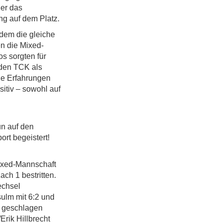
ier das
ng auf dem Platz.
 dem die gleiche
n die Mixed-
os sorgten für
 den TCK als
ige Erfahrungen
itiv – sowohl auf
un auf den
rt begeistert!
ixed-Mannschaft
h 1 bestritten.
echsel
ulm mit 6:2 und
n geschlagen
rik Hillbrecht