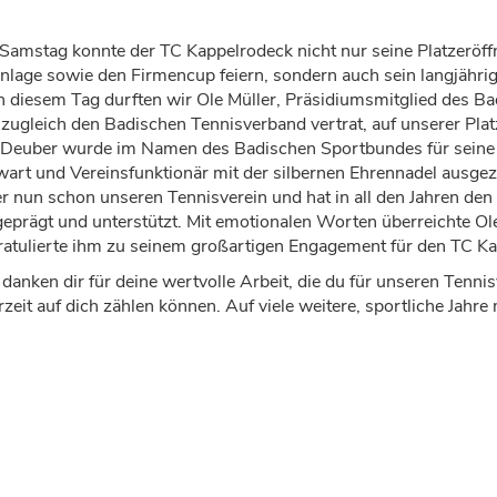
amstag konnte der TC Kappelrodeck nicht nur seine Platzeröff
lage sowie den Firmencup feiern, sondern auch sein langjährig
 diesem Tag durften wir Ole Müller, Präsidiumsmitglied des B
zugleich den Badischen Tennisverband vertrat, auf unserer Pla
 Deuber wurde im Namen des Badischen Sportbundes für seine 
wart und Vereinsfunktionär mit der silbernen Ehrennadel ausgeze
r nun schon unseren Tennisverein und hat in all den Jahren den
eprägt und unterstützt. Mit emotionalen Worten überreichte Ole
ratulierte ihm zu seinem großartigen Engagement für den TC Ka
 danken dir für deine wertvolle Arbeit, die du für unseren Tennis
zeit auf dich zählen können. Auf viele weitere, sportliche Jahre 