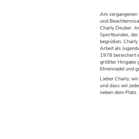
Am vergangenen S
und Beachtennisan
Charly Deuber. An
Sportbundes, der 
begrüßen. Charly
Arbeit als Jugend
1978 bereichert e
größter Hingabe g
Ehrennadel und g
Lieber Charly, wir
und dass wir jeder
neben dem Platz.