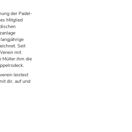
nung der Padel-
es Mitglied
adischen
tzanlage
langjährige
ichnet. Seit
 Verein mit
 Müller ihm die
ppelrodeck.
verein leistest
mit dir, auf und