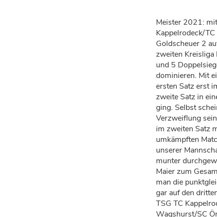
Meister 2021: mit
Kappelrodeck/TC 
Goldscheuer 2 auf
zweiten Kreisliga
und 5 Doppelsieg
dominieren. Mit e
ersten Satz erst
zweite Satz in ei
ging. Selbst sche
Verzweiflung sein
im zweiten Satz m
umkämpften Match
unserer Mannscha
munter durchgewe
Maier zum Gesamts
man die punktgle
gar auf den dritt
TSG TC Kappelrod
Wagshurst/SC Öns