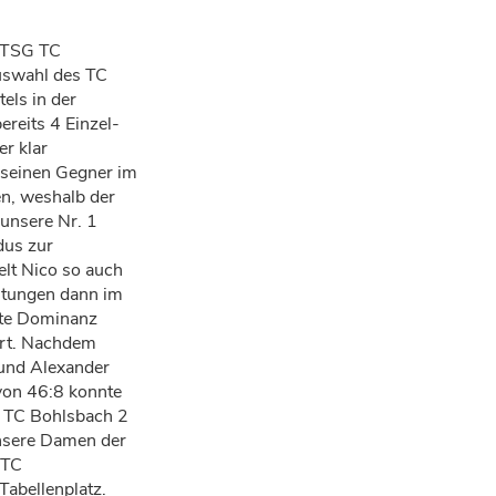
r TSG TC
uswahl des TC
els in der
ereits 4 Einzel-
r klar
 seinen Gegner im
n, weshalb der
 unsere Nr. 1
dus zur
elt Nico so auch
istungen dann im
ite Dominanz
ert. Nachdem
 und Alexander
von 46:8 konnte
 TC Bohlsbach 2
unsere Damen der
 TC
abellenplatz.