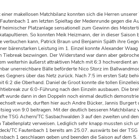
 einer makellosen Matchbilanz konnten sich die Herren unsere
Fautenbach 1 am letzten Spieltag der Medenrunde gegen die A
 heimischer Platzanlage sensationell zum Gewinn des Meistertit
 katapultieren. So konnten Meik Heizmann, der in dieser Saison b
e verbuchen kann, Patrick Braun und Benjamin Späth ihre Gegne
iner bärenstarken Leistung im 1. Einzel konnte Alexander Waag
 im Tiebreak bezwingen. Der Widerstand war dann aber gebroche
nem weiterhin äußerst attraktiven Match mit 6:3 hochverdient an
inbar unerreichbare Bälle beförderte Nico Storz im Ballwandmo
es Gegners über das Netz zurück. Nach 7:5 im ersten Satz behi
it 6:2 die Oberhand. Daniel de Groot konnte die tollen Einzelle
tiebreak zur 6:0-Führung nach den Einzeln ausbauen. Die bre
ft wurde dann in den Doppeln noch einmal deutlich demonstri
chselt wurde, durften hier auch Andre Bücker, Jannis Burgert
ieg von 9:0 beitragen. Mit der deutlich besseren Matchbilanz 
iche TSG Achern/TC Sasbachwalden 3 auf den zweiten und den
en Tabellenplatz verweisen. Lediglich sehr knapp mussten sich 
eck/TC Fautenbach 1 bereits am 25.07. auswärts bei der TSG
bach 1 geschlagen geben und beenden die Saison auf dem 5. T