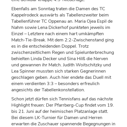
Ebenfalls am Sonntag traten die Damen des TC
Kappelrodeck ausw
ä
rts
als Tabellenzweiter
beim
Tabellenf
ü
hrer TC Oppenau an. Maria Ojea Espil de
Nahm sowie Lena Dickerhof punkteten jeweils im
Einzel
–
Letztere nach einem hart umk
ä
mpften
Match-Tie-Break. Mit dem 2:2-Zwischenstand ging
es in die entscheidenden Doppel. Trotz
zwischenzeitlichem Regen und Spielunterbrechung
behielten Linda Decker und Sina Hil
ß
die Nerven
und gewannen ihr Match. Judith Woitschitzky und
Lea Spinner mussten sich starken Gegnerinnen
geschlagen geben. Auch hier endete das Duell mit
einem verdienten 3:3
–
besonders erfreulich
angesichts der Tabellenkonstellation.
Schon jetzt d
ü
rfen sich Tennisfans auf das n
ä
chste
Highlight freuen
:
Der Pfarrberg-Cup findet vom 19.
bis 21. Juni auf
der heimischen Platzanlage
statt.
Bei diesem LK-Turnier f
ü
r Damen und Herren
erwarten die Zuschauer spannende Begegnungen in