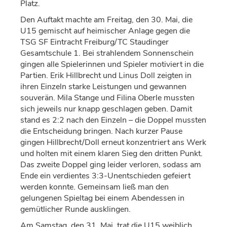
Platz.
Den Auftakt machte am Freitag,
den
30. Mai, die
U15 gemischt auf heimischer Anlage gegen die
TSG SF Eintracht Freiburg/TC Staudinger
Gesamtschule 1.
Bei
strahlendem Sonnenschein
gingen alle Spielerinnen und Spieler motiviert in die
Partien. Erik Hillbrecht und Linus Doll zeigten in
ihren Einzeln starke Leistungen und gewannen
souver
ä
n. Mila Stange und Filina Oberle mussten
sich jeweils nur knapp geschlagen geben. Damit
stand es 2:2 nach den Einzeln
–
die Doppel mussten
die Entscheidung bringen. Nach kurzer Pause
gingen Hillbrecht/Doll erneut konzentriert ans Werk
und holten mit einem klaren Sieg den dritten Punkt.
Das zweite Doppel ging leider verloren, sodass am
Ende ein verdientes 3:3-Unentschieden
gefeiert
werden konnte
. Gemeinsam lie
ß
man den
gelungenen Spieltag bei einem Abendessen in
gem
ü
tlicher Runde ausklingen.
Am Samstag,
den
31. Mai, trat die U15 weiblich