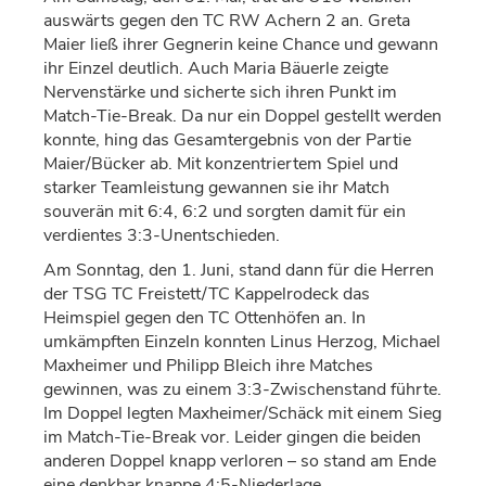
ausw
ä
rts gegen den TC RW Achern 2 an. Greta
Maier lie
ß
ihrer Gegnerin keine Chance und gewann
ihr Einzel deutlich. Auch Maria B
ä
uerle zeigte
Nervenst
ä
rke und sicherte sich ihren Punkt im
Match-Tie-Break.
Da nur ein Doppel gestellt werden
konnte, hing das Gesamtergebnis von der Partie
Maier/B
ü
cker ab. Mit konzentriertem Spiel und
starker Teamleistung gewannen sie ihr Match
souver
ä
n mit 6:4, 6:2 und sorgten damit f
ü
r ein
verdientes 3:3-Unentschieden.
Am Sonntag,
den
1. Juni, stand dann f
ü
r die Herren
der TSG TC Freistett/TC Kappelrodeck das
Heimspiel gegen den TC Ottenh
ö
fen an. In
umk
ä
mpften Einzeln konnten Linus Herzog, Michael
Maxheimer und Philipp Bleich ihre Matches
gewinnen, was zu einem 3:3-Zwischenstand f
ü
hrte.
Im Doppel legten Maxheimer/Sch
ä
ck mit einem Sieg
im Match-Tie-Break vor. Leider gingen die beiden
anderen Doppel knapp verloren
–
so stand am Ende
eine denkbar knappe 4:5-Niederlage.