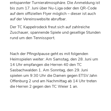
entspannter Turnieratmosph
ä
re. Die Anmeldung ist
bis zum 17. Juni
ü
ber Nu-Liga oder den QR-Code
auf dem offiziellen Flyer m
ö
glich
–
dieser ist auch
auf der Vereinswebsite abrufbar.
Der TC Kappelrodeck freut sich auf zahlreiche
Zuschauer, spannende Spiele und gesellige Stunden
rund um den Tennissport.
Nach der Pfingstpause
geht es mit folgenden
Heimspielen weiter:
Am Samstag,
den
28. Juni um
14 Uhr empfangen die Herren 40 den TC
Sasbachwalden 1. Am Sonntag,
den
29. Juni
spielen um 9:30 Uhr die Damen gegen ETSV Jahn
Offenburg 2 und am Nachmittag ab 14 Uhr treten
die Herren 2 gegen den TC Weier 1 an.