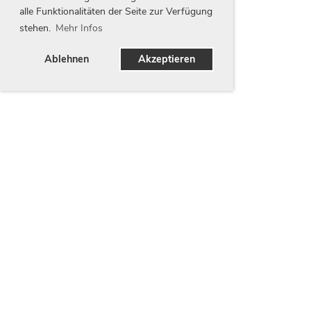
alle Funktionalitäten der Seite zur Verfügung
stehen.
Mehr Infos
Ablehnen
Akzeptieren
Unsere Partner
Wir danken unseren Partnern für Ihren Beitrag zur
Entwicklung unseres Vereins