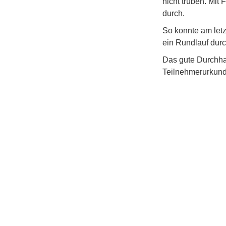
nicht trüben. Mit
durch.
So konnte am let
ein Rundlauf durc
Das gute Durchha
Teilnehmerurkund