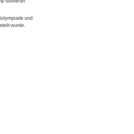
amp souverän
aßolympiade und
tellt wurde.