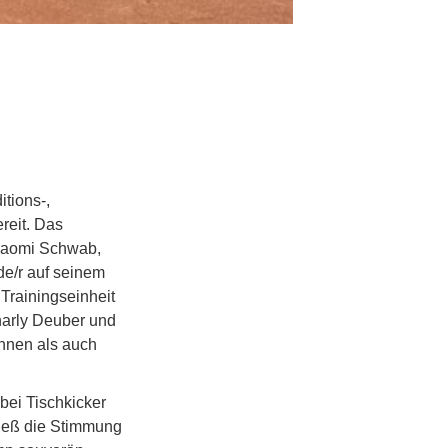
tions-,
reit. Das
 Naomi Schwab,
de/r auf seinem
 Trainingseinheit
harly Deuber und
innen als auch
bei Tischkicker
ließ die Stimmung