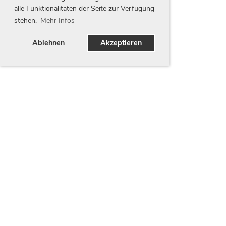
alle Funktionalitäten der Seite zur Verfügung
stehen.
Mehr Infos
Ablehnen
Akzeptieren
Unsere Partner
Wir danken unseren Partnern für Ihren Beitrag zur
Entwicklung unseres Vereins