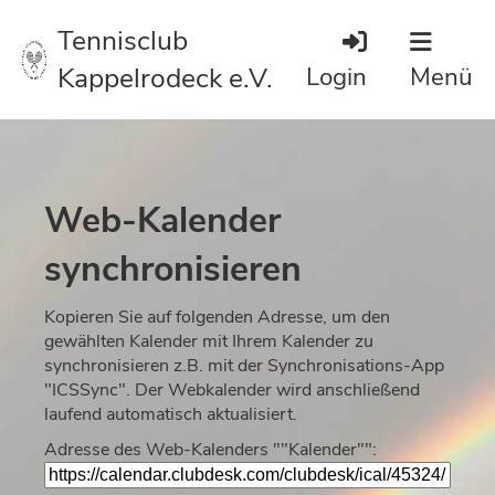
Tennisclub
Kappelrodeck e.V.
Login
Menü
Web-Kalender
synchronisieren
Kopieren Sie auf folgenden Adresse, um den
gewählten Kalender mit Ihrem Kalender zu
synchronisieren z.B. mit der Synchronisations-App
"ICSSync". Der Webkalender wird anschließend
laufend automatisch aktualisiert.
Adresse des Web-Kalenders ""Kalender"":