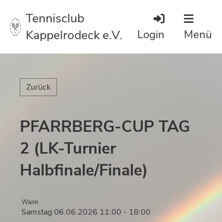
Tennisclub
Kappelrodeck e.V.
Login
Menü
Zurück
PFARRBERG-CUP TAG
2 (LK-Turnier
Halbfinale/Finale)
Wann
Samstag 06.06.2026 11:00 - 18:00