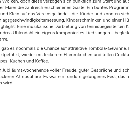
 Wolken, doch diese verzogen sich p
ü
nktlich zum Start und au
r Maier die zahlreich erschienenen G
ä
ste. Ein buntes Program
ß
und Klein auf das Vereinsgel
ä
nde - die
Kinde
r und
konnten sich
hlagsgeschwindigkeitsmessung
, Kinderschminken und einer H
ü
ghlight
: Eine musikalische Darbietung von tennisbegeisterten K
Andrea Uhlendahl ein eigens komponiertes Lied sangen
–
begleit
arre.
gab es nochmals die Chance auf attraktive Tombola-Gewinne. 
rtgef
ü
hrt,
wieder mit leckerem Flammkuchen und tollen Cocktai
ê
pes, Kuchen
und Kaffee.
n Jubil
ä
umswochenende voller Freude, guter Gespr
ä
che und sc
lockerer
Atmosph
ä
re. Es war ein rundum gelungenes Fest, das n
n wird.