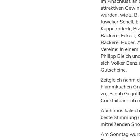
Im Anschluss an 
attraktiven Gewin
wurden,
wie z. B
Juwelier Schell, E
Kappelrodeck, Piz
B
ä
ckerei Eckert, 
B
ä
ckerei Huber
. 
Vereine: In einem 
Philipp Bleich und
sich
Volker
Benz
u
Gutscheine
.
Zeitgleich nahm da
Flammkuchen Graf
zu
, es gab Gegri
Cocktailbar - ob 
Auch musikalisch
beste Stimmung 
mitrei
ß
enden Sho
Am Sonntag wurde