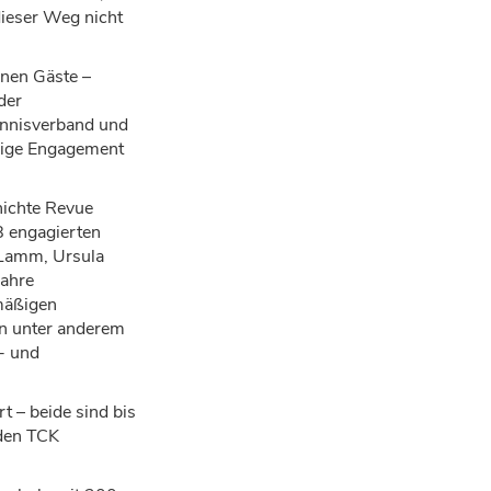
dieser Weg nicht
enen G
ä
ste
–
der
nnisverband
und
rige Engagement
hichte Revue
 engagierten
 Lamm, Ursula
Jahre
m
äß
igen
in unter anderem
- und
rt
–
beide sind bis
 den TCK