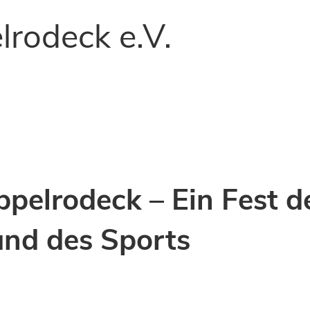
lrodeck e.V.
ppelrodeck – Ein Fest d
und des Sports