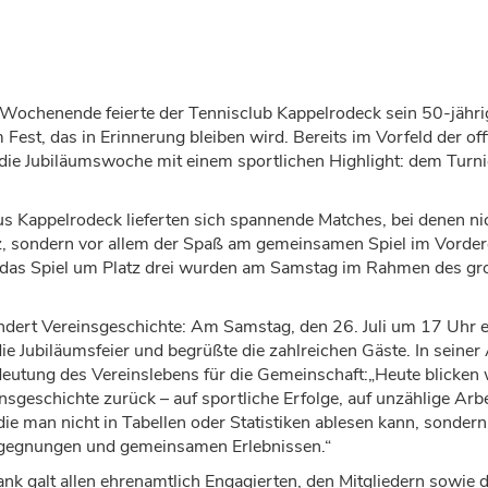
ochenende feierte der Tennisclub Kappelrodeck sein 50-j
ä
hr
Fest, das in Erinnerung bleiben wird. Bereits im Vorfeld der off
ie Jubil
ä
umswoche mit einem sportlichen Highlight: dem Turni
 Kappelrodeck lieferten sich spannende Matches, bei denen nic
z, sondern vor allem der Spa
ß
am gemeinsamen Spiel im Vorder
e das Spiel um Platz drei wurden am Samstag im Rahmen des gr
ndert Vereinsgeschichte
: Am Samstag, den 26. Juli um
17 Uhr e
e Jubil
ä
umsfeier und begr
üß
te die zahlreichen G
ä
ste. In seine
deutung des Vereinslebens f
ü
r die Gemeinschaft:
„
Heute blicken 
nsgeschichte zur
ü
ck
–
auf sportliche Erfolge, auf unz
ä
hlige Arb
die man nicht in Tabellen oder Statistiken ablesen kann, sondern
gegnungen und gemeinsamen Erlebnissen.
“
nk galt allen ehrenamtlich Engagierten, den Mitgliedern sowie