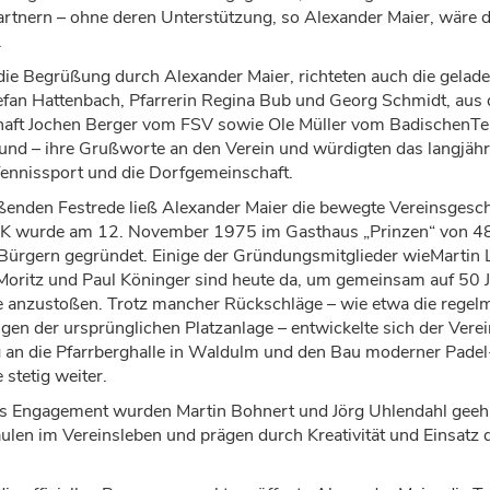
artnern
–
ohne deren Unterst
ü
tzung, so
Alexander
Maier, w
ä
re 
.
die Begr
üß
ung durch Alexander Maier,
richteten auch die gelad
efan Hattenbach, Pfarrerin Regina Bub
und
Georg Schmidt
, aus 
haft
Jochen Berger
vom FSV
sowie
Ole M
ü
ller
vom
Badische
n
Te
bund
–
ihre Gru
ß
worte an den Verein und w
ü
rdigten das langj
ä
h
Tennissport und die Dorfgemeinschaft.
ß
enden Festrede lie
ß
Alexander Maier die bewegte Vereinsgesc
TCK wurde am 12. November 1975 im Gasthaus
„
Prinzen
“
von 48
 B
ü
rgern gegr
ü
ndet.
Einige der
Gr
ü
ndungsmitglieder
wie
Martin
Moritz und Paul K
ö
ninger
sind heute da, um gemeinsam auf 50 
e anzusto
ß
en
. Trotz mancher R
ü
ckschl
ä
ge
–
wie etwa die regel
en der urspr
ü
nglichen Platzanlage
–
entwickelte sich der Vere
an die Pfarrberghalle in Waldulm und den Bau moderner Padel
e stetig weiter.
es Engagement wurden Martin Bohnert und J
ö
rg Uhlendahl geeh
ä
ulen im Vereinsleben und pr
ä
gen durch Kreativit
ä
t und Einsatz