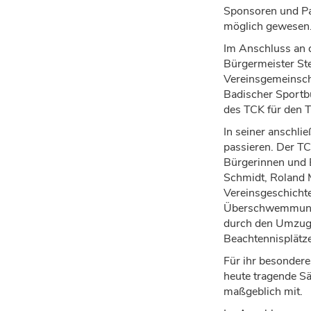
Sponsoren und P
m
ö
glich gewesen
Im Anschluss
an 
B
ü
rgermeister St
Vereinsgemeinsc
Badischer Sport
des TCK f
ü
r den 
In seiner anschlie
passieren. Der 
B
ü
rgerinnen und
Schmidt, Roland 
Vereinsgeschicht
Ü
berschwemmung
durch den Umzug 
Beachtennispl
ä
tz
F
ü
r ihr besonder
heute tragende S
ma
ß
geblich mit.