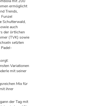
Tombola mit 200
ehmen erm
ö
glicht
und Trends,
o Funzel
e Schutterwald,
sowie auch
rs der
ö
rtlichen
immer (TVK) sowie
chseln setzten
 Padel-
sorgt:
nsten Variationen
derle mit seiner
sreichen Mix f
ü
r
mit ihrer
egann der Tag mit