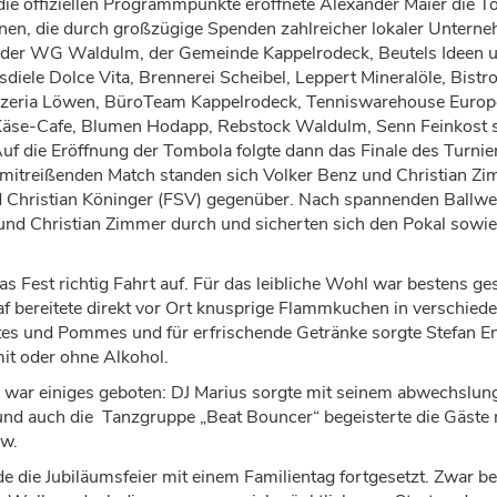
die offiziellen Programmpunkte
er
ö
ffnete Alexander Maier die 
nen, die durch gro
ß
z
ü
gige Spenden zahlreicher lokaler Untern
. der WG Waldulm, der Gemeinde Kappelrodeck, Beutels Ideen 
isdiele Dolce Vita, Brennerei Scheibel, Leppert Mineral
ö
le, Bistr
zeria L
ö
wen, B
ü
roTeam Kappelrodeck, Tenniswarehouse Europ
K
ä
se-Cafe, Blumen Hodapp, Rebstock Waldulm, Senn Feinkost 
Auf die Er
ö
ffnung der Tombola
folgte
dann
das Finale des Turnie
mitrei
ß
enden Match standen sich Volker Benz und Christian Z
 Christian K
ö
ninger (FSV) gegen
ü
ber. Nach spannenden Ballwe
nd Christian
Zimmer durch und sicherten sich den Pokal sowie
s Fest richtig Fahrt auf. F
ü
r das leibliche Wohl war bestens ge
 bereitete direkt vor Ort knusprige Flammkuchen in verschiede
lltes und Pommes und f
ü
r erfrischende Getr
ä
nke sorgte Stefan En
mit oder ohne Alkohol.
 war einiges
geboten: DJ Marius sorgte mit seinem abwechslung
und auch die Tanzgruppe
„
Beat Bouncer
“
begeisterte die G
ä
ste 
w.
 die Jubil
ä
umsfeier mit einem Familientag fortgesetzt. Zwar b