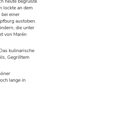
ch heute begr
üß
te
m lockte an dem
 bei einer
pfburg austoben.
indern, die unter
et von Mar
é
n
Das kulinarische
ls, Gegrilltem
h
ö
ner
och lange in