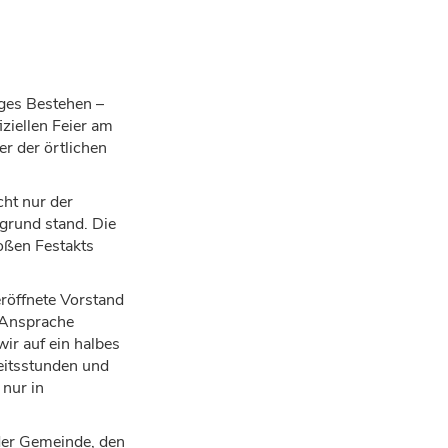
iges Bestehen
–
iziellen Feier am
er der
ö
rtlichen
ht nur der
grund stand. Die
o
ß
en Festakts
r
ö
ffnete Vorstand
r Ansprache
wir auf ein halbes
eitsstunden und
 nur in
 der Gemeinde, den