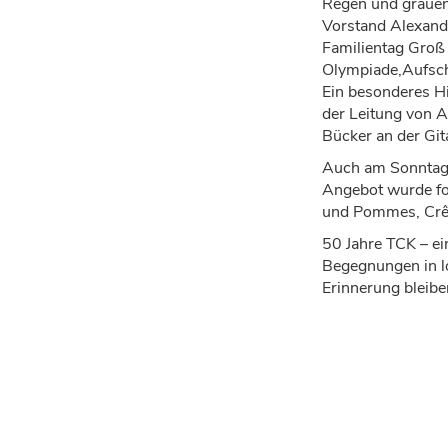
Regen und grauen
Vorstand Alexande
Familientag Gro
Olympiade,
Aufsc
Ein besonderes Hi
der Leitung von 
B
ü
cker an der Git
Auch am Sonntag 
Angebot wurde fo
und Pommes,
Cr
50 Jahre TCK
–
ei
Begegnungen in
Erinnerung bleibe